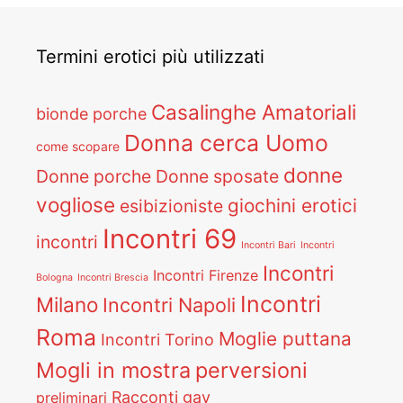
Termini erotici più utilizzati
Casalinghe Amatoriali
bionde porche
Donna cerca Uomo
come scopare
donne
Donne porche
Donne sposate
vogliose
giochini erotici
esibizioniste
Incontri 69
incontri
Incontri Bari
Incontri
Incontri
Incontri Firenze
Bologna
Incontri Brescia
Incontri
Milano
Incontri Napoli
Roma
Moglie puttana
Incontri Torino
Mogli in mostra
perversioni
Racconti gay
preliminari