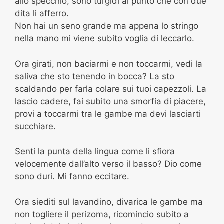
allo specchio, sono turgidi al punto che con due
dita li afferro.
Non hai un seno grande ma appena lo stringo
nella mano mi viene subito voglia di leccarlo.
Ora girati, non baciarmi e non toccarmi, vedi la
saliva che sto tenendo in bocca? La sto
scaldando per farla colare sui tuoi capezzoli. La
lascio cadere, fai subito una smorfia di piacere,
provi a toccarmi tra le gambe ma devi lasciarti
succhiare.
Senti la punta della lingua come li sfiora
velocemente dall’alto verso il basso? Dio come
sono duri. Mi fanno eccitare.
Ora siediti sul lavandino, divarica le gambe ma
non togliere il perizoma, ricomincio subito a