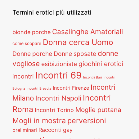
Termini erotici più utilizzati
Casalinghe Amatoriali
bionde porche
Donna cerca Uomo
come scopare
donne
Donne porche
Donne sposate
vogliose
giochini erotici
esibizioniste
Incontri 69
incontri
Incontri Bari
Incontri
Incontri
Incontri Firenze
Bologna
Incontri Brescia
Incontri
Milano
Incontri Napoli
Roma
Moglie puttana
Incontri Torino
Mogli in mostra
perversioni
Racconti gay
preliminari