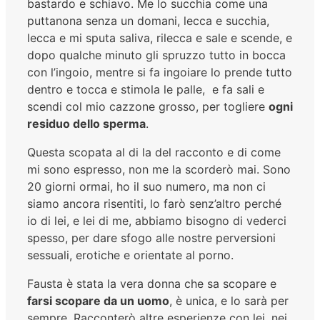
bastardo e schiavo. Me lo succhia come una
puttanona senza un domani, lecca e succhia,
lecca e mi sputa saliva, rilecca e sale e scende, e
dopo qualche minuto gli spruzzo tutto in bocca
con l’ingoio, mentre si fa ingoiare lo prende tutto
dentro e tocca e stimola le palle, e fa sali e
scendi col mio cazzone grosso, per togliere
ogni
residuo dello sperma
.
Questa scopata al di la del racconto e di come
mi sono espresso, non me la scorderò mai. Sono
20 giorni ormai, ho il suo numero, ma non ci
siamo ancora risentiti, lo farò senz’altro perché
io di lei, e lei di me, abbiamo bisogno di vederci
spesso, per dare sfogo alle nostre perversioni
sessuali, erotiche e orientate al porno.
Fausta è stata la vera donna che sa scopare e
farsi scopare da un uomo
, è unica, e lo sarà per
sempre. Racconterò altre esperienze con lei, nei