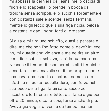
mi abbassa la cerniera del jeans, me lo caccia di
fuori e lo scappella, lo prende in bocca da
troiona senza scrupoli, e lo succhia fortemente e
con costanza sale e scende, senza fermarsi,
mentre io gli lecco quella sua figa riccia, pelosa
e castana, e dagli odori forti di orgasmo.
Si alza e mi tira uno schiaffo, quasi a pensare e
dire, ma che non l’ho fatto come si deve? Invece
no, mi guarda con violenza e me ne tira un altro,
e mi dice: subisci schiavo, sarò la tua padrona.
Neanche il tempo di esprimermi in altri termini e
accettare, che accavalla su di me proprio come
una cavallona esperta e matura, come lo era
infatti, e mi porta l’uccello duro, con forza nel
suo buco della figa, fa un salto secco ad
incastro e lo fa entrare tutto, e si fa su e giù per
oltre 20 minuti, dico io cosi, forse anche di più.
Avevo già voglia di venire da tempo, ma non