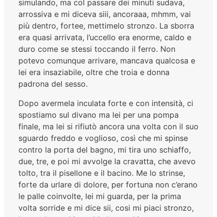
simulando, ma col passare dei minuti sudava,
arrossiva e mi diceva siii, ancoraaa, mhmm, vai
più dentro, fortee, mettimelo stronzo. La sborra
era quasi arrivata, l’uccello era enorme, caldo e
duro come se stessi toccando il ferro. Non
potevo comunque arrivare, mancava qualcosa e
lei era insaziabile, oltre che troia e donna
padrona del sesso.
Dopo avermela inculata forte e con intensità, ci
spostiamo sul divano ma lei per una pompa
finale, ma lei si rifiutò ancora una volta con il suo
sguardo freddo e voglioso, così che mi spinse
contro la porta del bagno, mi tira uno schiaffo,
due, tre, e poi mi avvolge la cravatta, che avevo
tolto, tra il pisellone e il bacino. Me lo strinse,
forte da urlare di dolore, per fortuna non c’erano
le palle coinvolte, lei mi guarda, per la prima
volta sorride e mi dice sii, cosi mi piaci stronzo,