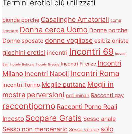
Termini erotici più utilizzati
Casalinghe Amatoriali
bionde porche
come
Donna cerca Uomo
Donne porche
scopare
donne vogliose
Donne sposate
esibizioniste
Incontri 69
giochini erotici
incontri
Incontri
Incontri
Incontri Firenze
Bari
Incontri Bologna
Incontri Brescia
Incontri Roma
Milano
Incontri Napoli
Mogli in
Moglie puttana
Incontri Torino
mostra
perversioni
Racconti gay
preliminari
raccontiporno
Racconti Porno Reali
Scopare Gratis
Incesto
Sesso anale
solo
Sesso non mercenario
Sesso veloce