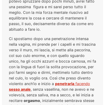
potevo spruzzare dopo pochi minuti, avrei fatto
una pessima figura e mi sarei perso tutto il
meglio. Con la mia forza mentale riuscivo ad
equilibrare la cosa e cercare di mantenere il
passo, il suo, decisamente diverso da come ero
abituato a fare io.
Ci spostiamo dopo una penetrazione intensa
nella vagina, mi prende per i capelli e mi trascina
verso il muro, mi lascia, si mette alla pecorina,
col suo culo enorme, e con quello sguardo
unico, ha gli occhi azzurri e bocca carnosa, mi fa
con la lingua di fuori la solita provocazione, per
poi farmi segno e dirmi, mettimelo tutto dentro
nel culo, lo voglio ora. Così che preso divento
violento anch’io e inizio a
penetrarla
facendo
sesso anale
, senza vasellina, non ne avevo e ne
volevo/a, senza saliva, ma a secco, e lei inizia a
recitare
orgasmo
, inizialmente sembrava stesse